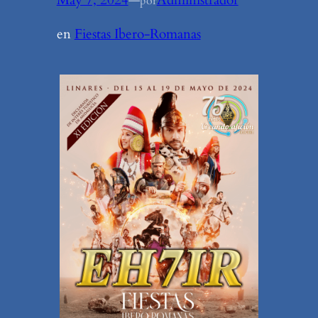
May 7, 2024
—
Administrador
por
en
Fiestas Ibero-Romanas