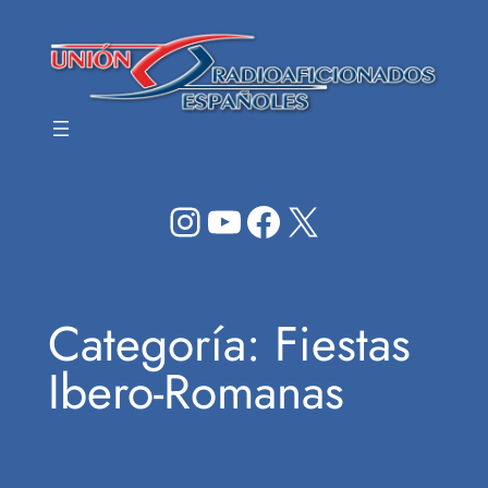
Saltar
al
contenido
Instagram
YouTube
Facebook
X
Categoría:
Fiestas
Ibero-Romanas