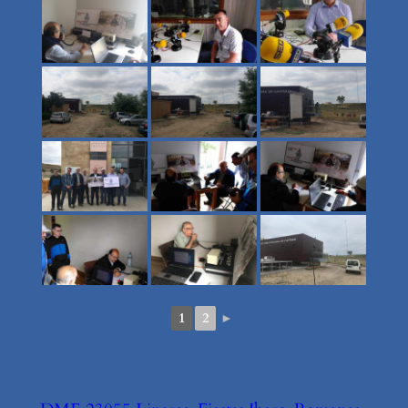
1
2
►