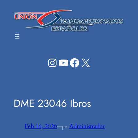
Saltar
al
contenido
Instagram
YouTube
Facebook
X
DME 23046 Ibros
Feb 16, 2020
—
Administrador
por