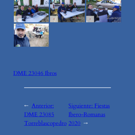
DME 23046 Ibros
←
Anterior:
Siguiente:
Fiestas
DME 23085
Ibero-Romanas
Torreblascopedro
2020
→