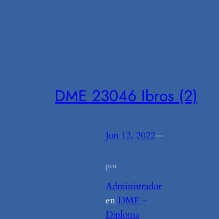
DME 23046 Ibros (2)
Jun 12, 2022
—
por
Administrador
en
DME –
Diploma