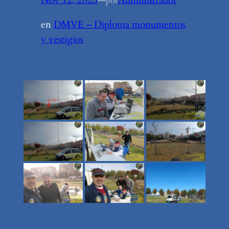
Nov 12, 2023
—
Administrador
por
en
DMVE – Diploma monumentos
y vestigios