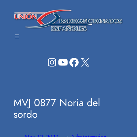
Saltar
al
contenido
Instagram
YouTube
Facebook
X
MVJ 0877 Noria del
sordo