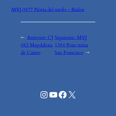
MVJ 0877 Noria del sordo – Bailen
←
Anterior:
CJ
Siguiente:
MVJ
082 Magdalena
1384 Pozo mina
de Castro
San Francisco
→
Instagram
YouTube
Facebook
X