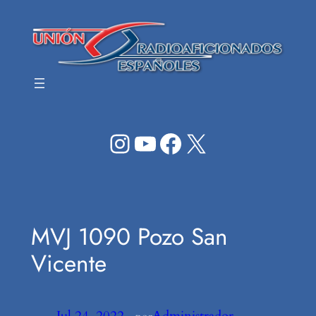
Saltar
al
contenido
Instagram
YouTube
Facebook
X
MVJ 1090 Pozo San
Vicente