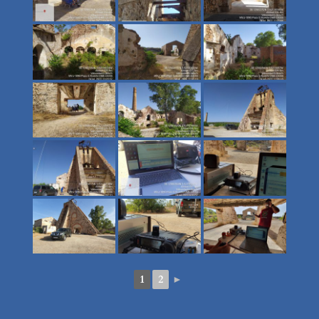
1
2
►