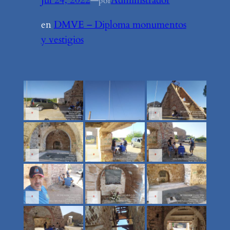
Jul 24, 2022
—
Administrador
por
en
DMVE – Diploma monumentos
y vestigios