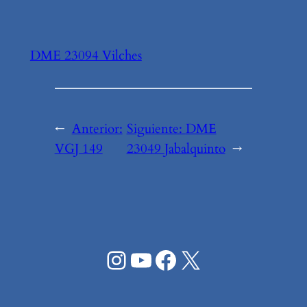
DME 23094 Vilches
←
Anterior:
Siguiente:
DME
VGJ 149
23049 Jabalquinto
→
Instagram
YouTube
Facebook
X