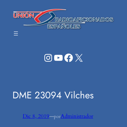
Saltar
al
contenido
Instagram
YouTube
Facebook
X
DME 23094 Vilches
Dic 8, 2019
—
Administrador
por