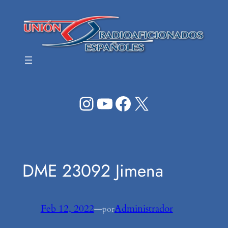
Saltar
al
contenido
Instagram
YouTube
Facebook
X
DME 23092 Jimena
Feb 12, 2022
—
Administrador
por