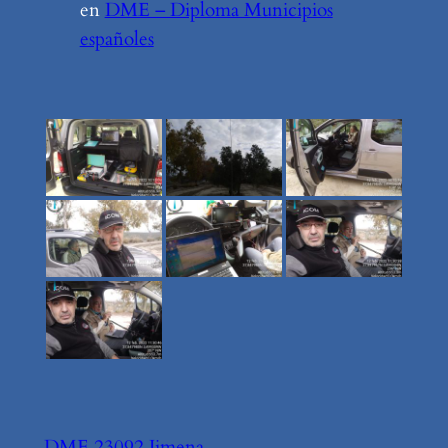
en
DME – Diploma Municipios
españoles
DME 23092 Jimena