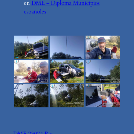
en
DME – Diploma Municipios
españoles
DME 23074 Rus