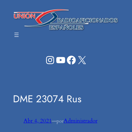
Saltar
al
contenido
Instagram
YouTube
Facebook
X
DME 23074 Rus
Abr 4, 2021
—
Administrador
por