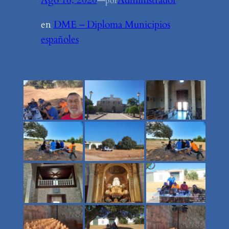
Ago 16, 2020
—
Administrador
por
en
DME – Diploma Municipios
españoles