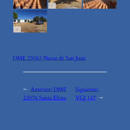
DME 23063 Navas de San Juan
←
Anterior:
DME
Siguiente:
23076 Santa Elena
VGJ 147
→