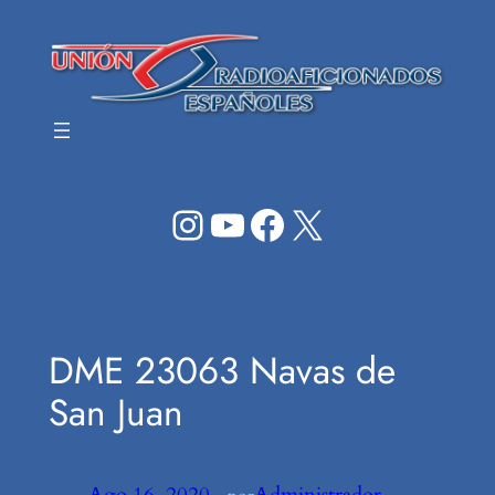
Saltar
al
contenido
Instagram
YouTube
Facebook
X
DME 23063 Navas de
San Juan