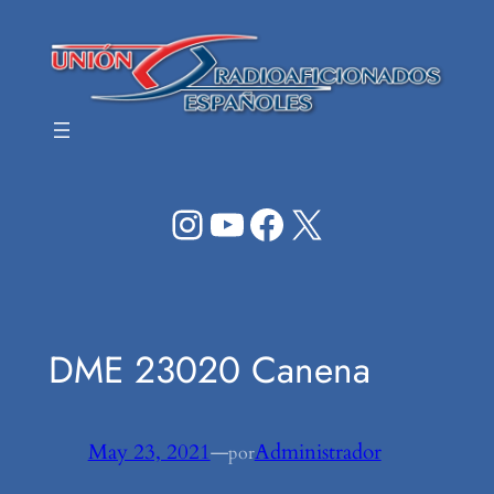
Saltar
al
contenido
Instagram
YouTube
Facebook
X
DME 23020 Canena
May 23, 2021
—
Administrador
por