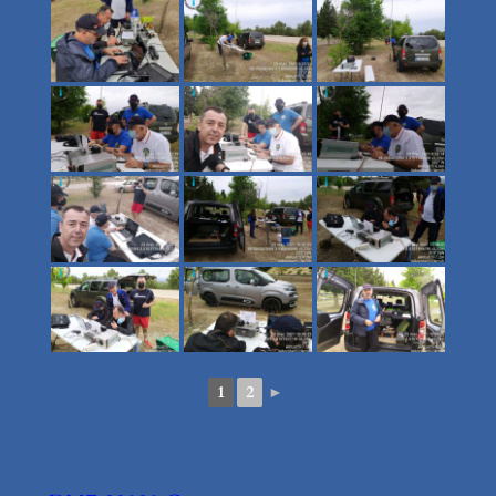
1
2
►