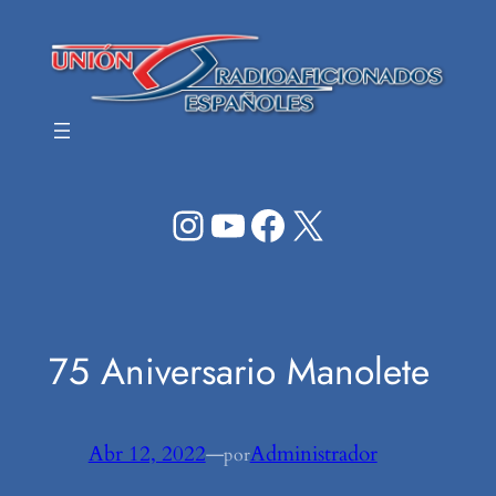
Saltar
al
contenido
Instagram
YouTube
Facebook
X
75 Aniversario Manolete
Abr 12, 2022
—
Administrador
por