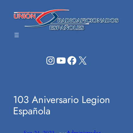
Saltar
al
contenido
Instagram
YouTube
Facebook
X
103 Aniversario Legion
Española