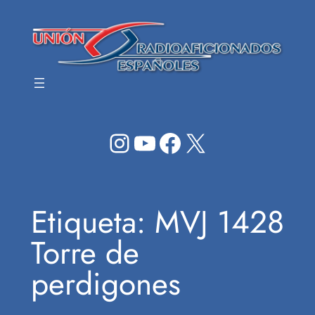
Saltar
al
contenido
Instagram
YouTube
Facebook
X
Etiqueta:
MVJ 1428
Torre de
perdigones