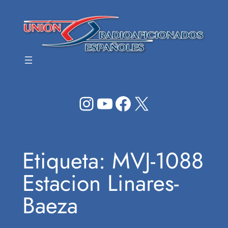
Saltar
al
contenido
Instagram
YouTube
Facebook
X
Etiqueta:
MVJ-1088
Estacion Linares-
Baeza