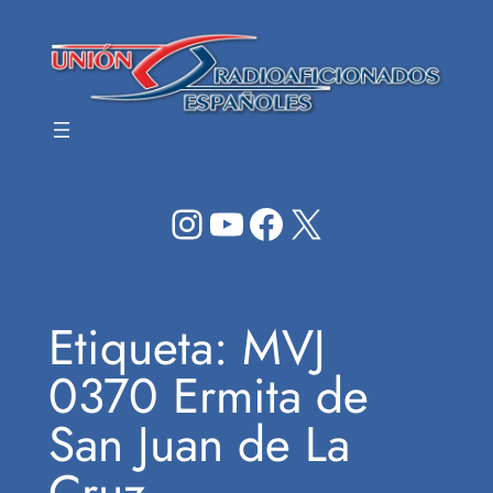
Saltar
al
contenido
Instagram
YouTube
Facebook
X
Etiqueta:
MVJ
0370 Ermita de
San Juan de La