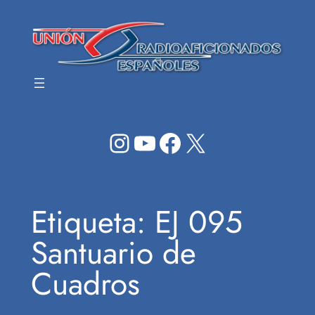
Saltar
al
contenido
Instagram
YouTube
Facebook
X
Etiqueta:
EJ 095
Santuario de
Cuadros