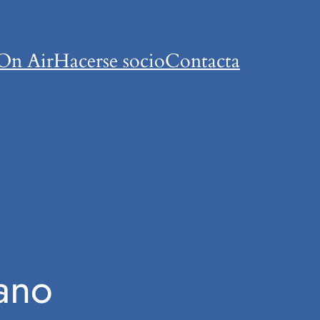
On Air
Hacerse socio
Contacta
lano