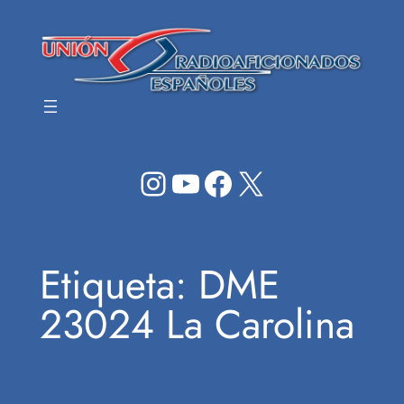
Saltar
al
contenido
Instagram
YouTube
Facebook
X
Etiqueta:
DME
23024 La Carolina