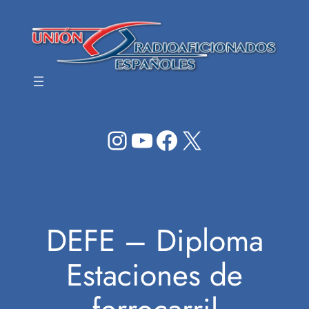
Saltar
al
contenido
Instagram
YouTube
Facebook
X
DEFE – Diploma
Estaciones de